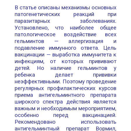
В статье описаны механизмы основных
патогенетических реакций при
паразитарных забо
леваниях.
Установлено, что наиболее общее
патологическое воздействие всех
гельминтов — аллер
гизация и
подавление иммунного ответа. Цель
вакцинации — выработка иммунитета к
инфекциям, от
которых прививают
детей. Но наличие гельминтов у
ребенка делает прививки
неэффективными. Поэ
тому проведение
регулярных профилактических курсов
приема антигельминтного препарата
широкого
спектра действия является
важным и необходимым мероприятием,
особенно перед вакцинацией.
Реко
мендовано использовать
антигельминтный препарат Вормил,