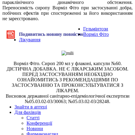
параклінічного динамічного обстеження.
Переносимість сиропу Ворміл Фіто при застосуванні добра,
побічних ефектів при спостереженні за його використанням
не зареєстровано.
Гельмінтози
Подивитись новину повністю
Ворміл Фіто
Лікування
Ворміл Фіто. Сироп 200 мл у флаконі, капсули №60.
ДІЄТИЧНА ДОБАВКА. НЕ Є ЛІКАРСЬКИМ ЗАСОБОМ.
ПЕРЕД ЗАСТОСУВАННЯМ НЕОБХІДНО
ОЗНАЙОМИТИСЬ З РЕКОМЕНДАЦІЯМИ ПО
ЗАСТОСУВАННЮ ТА ПРОКОНСУЛЬТУВАТИСЯ З
ЛІКАРЕМ.
Висновок державної санітарно-епідеміологічної експертизи
№05.03.02-03/30063; №05.03.02-03/28248.
Знайти в аптеці
Для фахівців
Статті
Конференції
Новини
Фармаконагляд