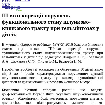
РУС
УКР
Шляхи корекції порушень
функціонального стану шлунково-
кишкового тракту при гельмінтозах у
дітей.
В журналі «Здоровье ребёнка» №7(75) 2016 була опублікована
стаття під назвою "Шляхи корекції порушень
функціонального стану шлунково-кишкового тракту при
гельмінтозах у дітей" під редакцією Шадріна О.Г., Ковальчук
А.А., Дюкарева С.Ф., Фисун В.М., Басараба Н.М.
Перебіг ентеробіозу й аскаридозу в обстежених 30 дітей віком
від 3 до 4 років характеризувався порушенням функції
шлунково-кишкового тракту у вигляді функціональної
диспепсії та функціональних розладів жовчного міхура.
Біологічно активні сполуки рослин, що входять
до фітокомплексу Ворміл Фіто, усувають шлунково-кишкові
розлади: абдомінальні болі, метеоризм, порушення апетиту,
диспепсію, що підтверджувалось даними клініко-