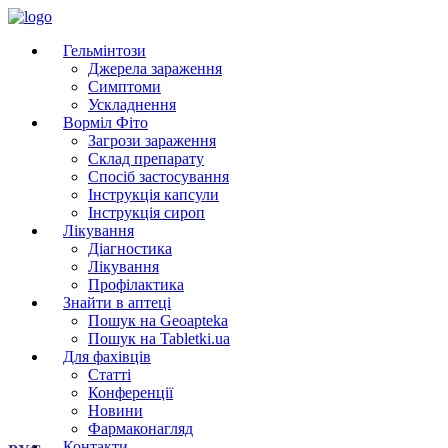
Гельмінтози
Джерела зараження
Симптоми
Ускладнення
Ворміл Фіто
Загрози зараження
Склад препарату
Спосіб застосування
Інструкція капсули
Інструкція сироп
Лікування
Діагностика
Лікування
Профілактика
Знайти в аптеці
Пошук на Geoapteka
Пошук на Tabletki.ua
Для фахівців
Статті
Конференції
Новини
Фармаконагляд
Контакти